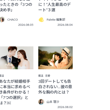
ったときの「3つの
に！“人生最高のデ
決め手」
ート”３選
CHACO
Palette 編集部
2026.08.05
2026.08.04
婚活
婚活
恋愛
あなたが結婚相手
3回デートしても告
に本当に求めるべ
白されない…彼の意
き条件がわかる！
外な胸の内とは？
「7つの選択」と
山本 理沙
は？￼
2026.08.02