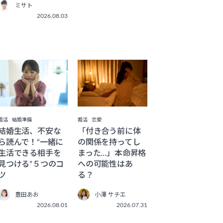
ミサト
2026.08.03
婚活
恋愛
婚活
結婚準備
「付き合う前に体
結婚生活、不安な
の関係を持ってし
ら読んで！“一緒に
まった…」本命昇格
生活できる相手を
への可能性はあ
見つける”５つのコ
る？
ツ
小澤 サチエ
豊田あお
2026.07.31
2026.08.01