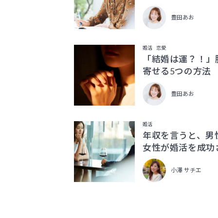
豊田あお
婚活
恋愛
「結婚は運？！」
寄せる5つの方法
豊田あお
婚活
年収を言うと、男
女性が婚活を成功
小澤 サチエ