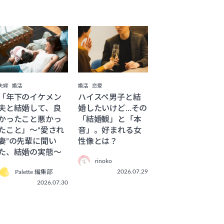
夫婦
婚活
婚活
恋愛
「年下のイケメン
ハイスペ男子と結
夫と結婚して、良
婚したいけど…その
かったこと悪かっ
「結婚観」と「本
たこと」〜“愛され
音」。好まれる女
妻”の先輩に聞い
性像とは？
た、結婚の実態〜
rinoko
2026.07.29
Palette 編集部
2026.07.30