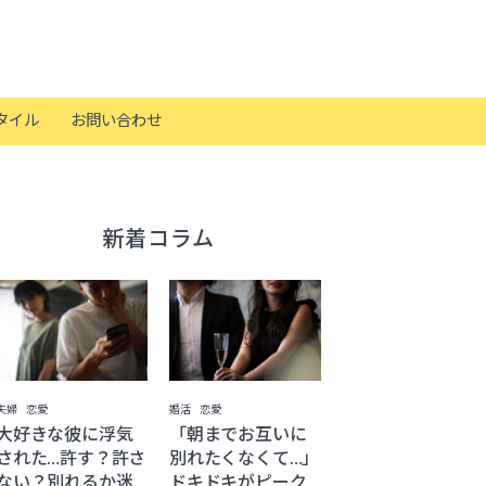
タイル
お問い合わせ
新着コラム
夫婦
恋愛
婚活
恋愛
大好きな彼に浮気
「朝までお互いに
された…許す？許さ
別れたくなくて…」
ない？別れるか迷
ドキドキがピーク