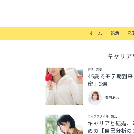
ホーム
婚活
恋
キャリア
婚活
恋愛
45歳でモテ期到
密」3選
豊田あお
ライフスタイル
婚活
キャリアと結婚、
めの【自己分析の