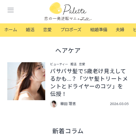
ホーム
婚活
恋愛
プロポーズ
結婚準備
夫婦
ヘアケア
ビューティー
婚活
恋愛
パサパサ髪で5歳老け見えして
るかも…？「ツヤ髪トリートメ
ントとドライヤーのコツ」を
伝授！
継田 理恵
2026.03.05
新着コラム