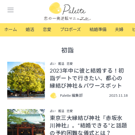
ホーム
婚活
恋愛
プロポーズ
結婚準備
夫婦
初詣
占い
婚活
恋愛
2023年中に彼と結婚する！初
詣デートで行きたい、都心の
縁結び神社＆パワースポット
Palette 編集部
2025.11.18
占い
婚活
恋愛
東京三大縁結び神社『赤坂氷
川神社』。“結婚できる”と話題
の予約困難な儀式とは？