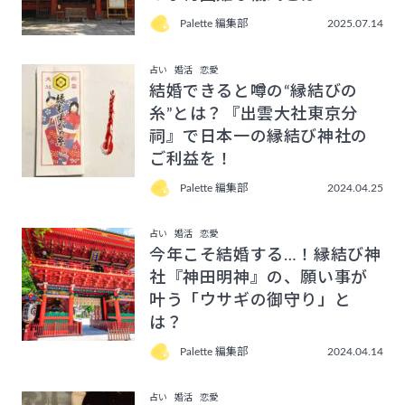
Palette 編集部
2025.07.14
占い
婚活
恋愛
結婚できると噂の“縁結びの
糸”とは？『出雲大社東京分
祠』で日本一の縁結び神社の
ご利益を！
Palette 編集部
2024.04.25
占い
婚活
恋愛
今年こそ結婚する…！縁結び神
社『神田明神』の、願い事が
叶う「ウサギの御守り」と
は？
Palette 編集部
2024.04.14
占い
婚活
恋愛