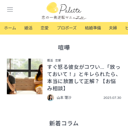
ホーム
婚活
恋愛
プロポーズ
結婚準備
夫婦
喧嘩
婚活
恋愛
すぐ怒る彼女がコワい…「放っ
ておいて！」とキレられたら、
本当に放置して正解？【お悩
み相談】
山本 理沙
2025.07.30
新着コラム