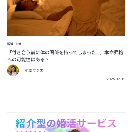
婚活
恋愛
「付き合う前に体の関係を持ってしまった…」本命昇格
への可能性はある？
小澤 サチエ
2026.07.31