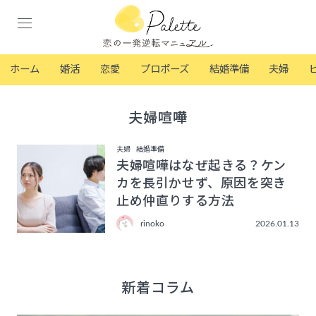
ホーム
婚活
恋愛
プロポーズ
結婚準備
夫婦
夫婦喧嘩
夫婦
結婚準備
夫婦喧嘩はなぜ起きる？ケン
カを長引かせず、原因を突き
止め仲直りする方法
rinoko
2026.01.13
新着コラム