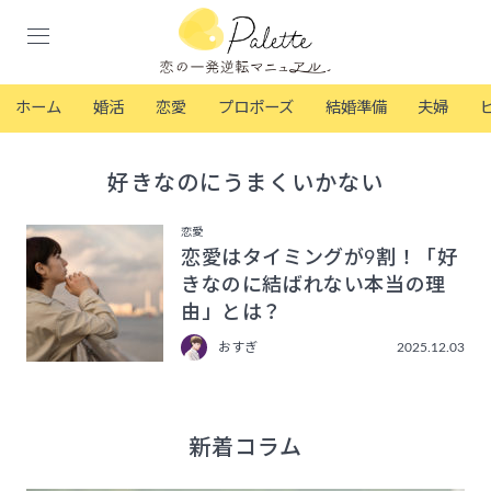
ホーム
婚活
恋愛
プロポーズ
結婚準備
夫婦
好きなのにうまくいかない
恋愛
恋愛はタイミングが9割！「好
きなのに結ばれない本当の理
由」とは？
おすぎ
2025.12.03
新着コラム