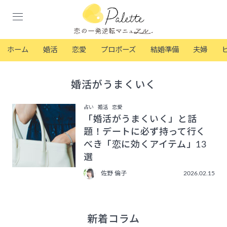
ホーム
婚活
恋愛
プロポーズ
結婚準備
夫婦
婚活がうまくいく
占い
婚活
恋愛
「婚活がうまくいく」と話
題！デートに必ず持って行く
べき「恋に効くアイテム」13
選
佐野 倫子
2026.02.15
新着コラム