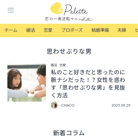
ホーム
婚活
恋愛
プロポーズ
結婚準備
夫婦
思わせぶりな男
婚活
恋愛
私のこと好きだと思ったのに
脈ナシだった！？女性を惑わ
す「思わせぶりな男」を見抜
く方法
CHACO
2025.09.29
新着コラム