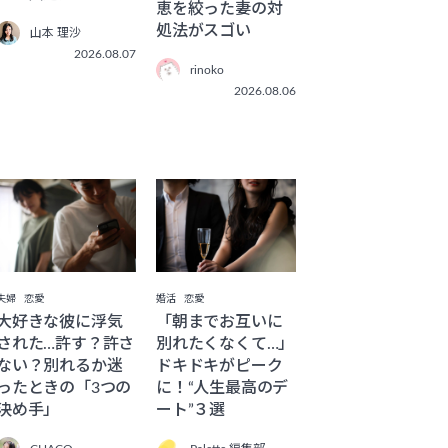
恵を絞った妻の対
処法がスゴい
山本 理沙
2026.08.07
rinoko
2026.08.06
夫婦
恋愛
婚活
恋愛
大好きな彼に浮気
「朝までお互いに
された…許す？許さ
別れたくなくて…」
ない？別れるか迷
ドキドキがピーク
ったときの「3つの
に！“人生最高のデ
決め手」
ート”３選