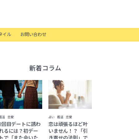
タイル
お問い合わせ
新着コラム
婚活
恋愛
占い
婚活
恋愛
2回目デートに誘わ
恋は頑張るほど叶
れるには？初デー
いません！？「引
トで「また会いた
き寄せの法則」で