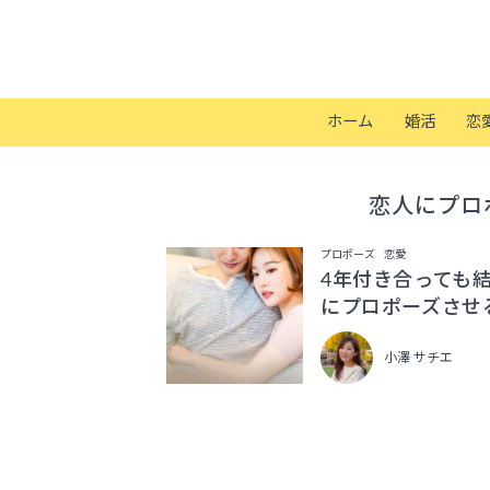
ホーム
婚活
恋
恋人にプロ
プロポーズ
恋愛
4年付き合っても
にプロポーズさせ
小澤 サチエ