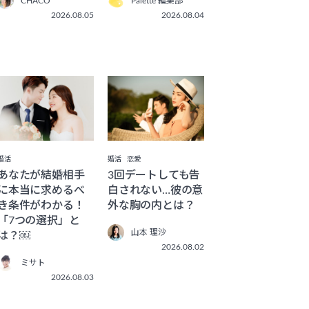
CHACO
Palette 編集部
2026.08.05
2026.08.04
婚活
婚活
恋愛
あなたが結婚相手
3回デートしても告
に本当に求めるべ
白されない…彼の意
き条件がわかる！
外な胸の内とは？
「7つの選択」と
山本 理沙
は？￼
2026.08.02
ミサト
2026.08.03