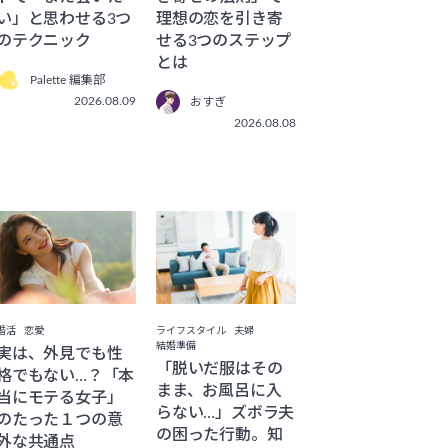
い」と思わせる3つ
理想の恋を引き寄
のテクニック
せる3つのステップ
とは
Palette 編集部
2026.08.09
おすぎ
2026.08.08
ライフスタイル
夫婦
婚活
恋愛
結婚準備
実は、外見でも性
「脱いだ服はその
格でもない…？「本
まま、お風呂に入
当にモテる女子」
らない…」ズボラ夫
のたった１つの意
の困った行動。知
外な共通点