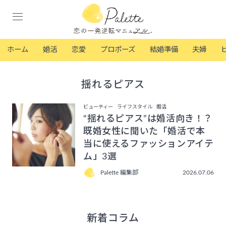
ホーム
婚活
恋愛
プロポーズ
結婚準備
夫婦
揺れるピアス
ビューティー
ライフスタイル
婚活
“揺れるピアス”は婚活向き！？
既婚女性に聞いた「婚活で本
当に使えるファッションアイテ
ム」3選
Palette 編集部
2026.07.06
新着コラム