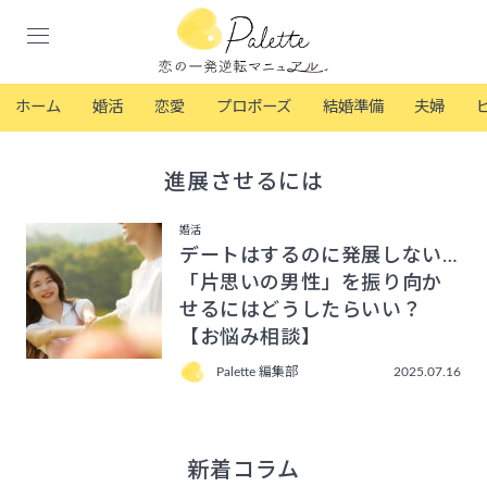
ホーム
婚活
恋愛
プロポーズ
結婚準備
夫婦
進展させるには
婚活
デートはするのに発展しない…
「片思いの男性」を振り向か
せるにはどうしたらいい？
【お悩み相談】
Palette 編集部
2025.07.16
新着コラム