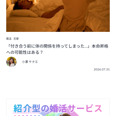
婚活
恋愛
「付き合う前に体の関係を持ってしまった…」本命昇格
への可能性はある？
小澤 サチエ
2026.07.31