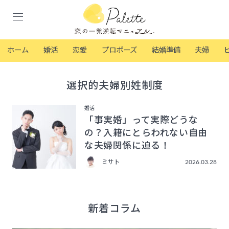
ホーム
婚活
恋愛
プロポーズ
結婚準備
夫婦
選択的夫婦別姓制度
婚活
「事実婚」って実際どうな
の？入籍にとらわれない自由
な夫婦関係に迫る！
ミサト
2026.03.28
新着コラム