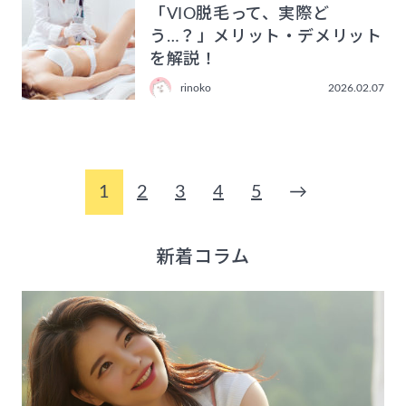
「VIO脱毛って、実際ど
う…？」メリット・デメリット
を解説！
rinoko
2026.02.07
1
2
3
4
5
→
新着コラム