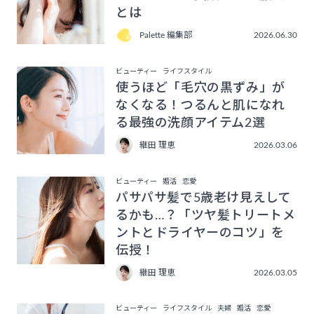
とは
Palette 編集部
2026.06.30
ビューティー
ライフスタイル
使うほど「毛穴の黒ずみ」が
なくなる！つるんと肌になれ
る最強の洗顔アイテム2選
継田 理恵
2026.03.06
ビューティー
婚活
恋愛
パサパサ髪で5歳老け見えして
るかも…？「ツヤ髪トリートメ
ントとドライヤーのコツ」を
伝授！
継田 理恵
2026.03.05
ビューティー
ライフスタイル
夫婦
婚活
恋愛