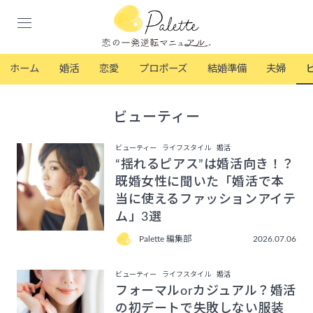
ホーム
婚活
恋愛
プロポーズ
結婚準備
夫婦
ビューティー
ビューティー
ライフスタイル
婚活
“揺れるピアス”は婚活向き！？
既婚女性に聞いた「婚活で本
当に使えるファッションアイテ
ム」3選
Palette 編集部
2026.07.06
ビューティー
ライフスタイル
婚活
フォーマルorカジュアル？婚活
の初デートで失敗しない服装