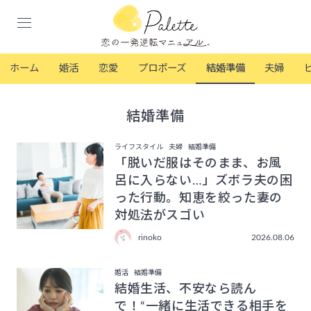
ホーム
婚活
恋愛
プロポーズ
結婚準備
夫婦
結婚準備
ライフスタイル
夫婦
結婚準備
「脱いだ服はそのまま、お風
呂に入らない…」ズボラ夫の困
った行動。知恵を絞った妻の
対処法がスゴい
rinoko
2026.08.06
婚活
結婚準備
結婚生活、不安なら読ん
で！“一緒に生活できる相手を