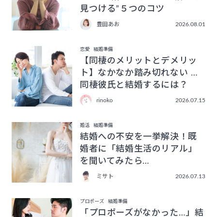
見つける”５つのコツ
豊田あお
2026.08.01
恋愛
結婚準備
【同棲のメリットとデメリッ
ト】なかなか踏み切れない …
同棲彼氏と結婚するには？
rinoko
2026.07.15
婚活
結婚準備
結婚への不安を一挙解決！既
婚者に「結婚生活のリアル」
を聞いてみたら…
ミサト
2026.07.13
プロポーズ
結婚準備
「プロポーズがなかった…」結