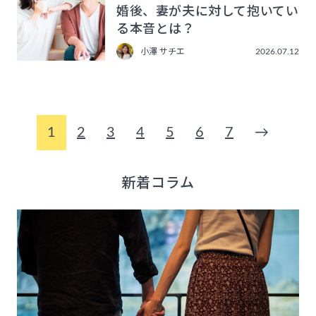
婚後、妻が夫に対して抱いてい
る本音とは？
小澤 サチエ
2026.07.12
1
2
3
4
5
6
7
→
新着コラム