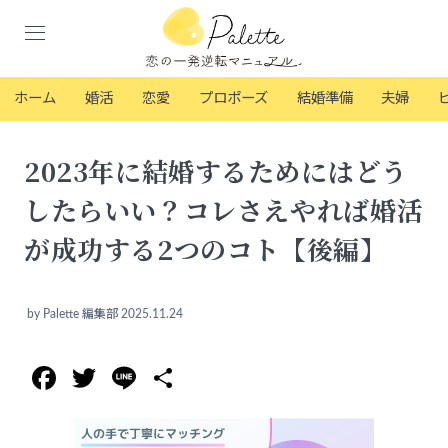
ホーム
婚活
恋愛
プロポーズ
結婚準備
夫婦
2023年に結婚するためにはどう
したらいい？コレさえやれば婚活
が成功する2つのコト【後編】
by
Palette 編集部
2025.11.24
Facebook
Twitter
Line
共
有