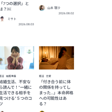
「7つの選択」と
山本 理沙
は？￼
2026.08.02
ミサト
2026.08.03
婚活
恋愛
婚活
結婚準備
「付き合う前に体
結婚生活、不安な
の関係を持ってし
ら読んで！“一緒に
まった…」本命昇格
生活できる相手を
への可能性はあ
見つける”５つのコ
る？
ツ