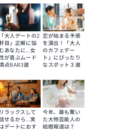
「大人デートの2
恋が始まる予感
軒目」正解に悩
を演出！「大人
むあなたに…女
のカフェデー
性が喜ぶムード
ト」にぴったり
満点BAR3選
なスポット３選
リラックスして
今年、最も驚い
話せるから…実
た大物芸能人の
はデートにおす
結婚報道は？