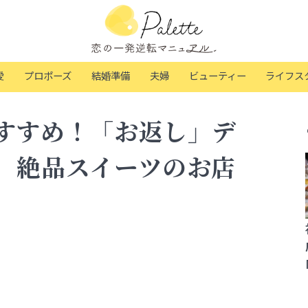
愛
プロポーズ
結婚準備
夫婦
ビューティー
ライフス
すすめ！「お返し」デ
、絶品スイーツのお店