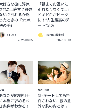
大好きな彼に浮気
「朝までお互いに
された…許す？許さ
別れたくなくて…」
ない？別れるか迷
ドキドキがピーク
ったときの「3つの
に！“人生最高のデ
決め手」
ート”３選
CHACO
Palette 編集部
2026.08.05
2026.08.04
婚活
婚活
恋愛
あなたが結婚相手
3回デートしても告
に本当に求めるべ
白されない…彼の意
き条件がわかる！
外な胸の内とは？