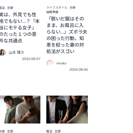
ライフスタイル
夫婦
婚活
恋愛
結婚準備
実は、外見でも性
「脱いだ服はその
格でもない…？「本
まま、お風呂に入
当にモテる女子」
らない…」ズボラ夫
のたった１つの意
の困った行動。知
外な共通点
恵を絞った妻の対
処法がスゴい
山本 理沙
2026.08.07
rinoko
2026.08.06
夫婦
恋愛
婚活
恋愛