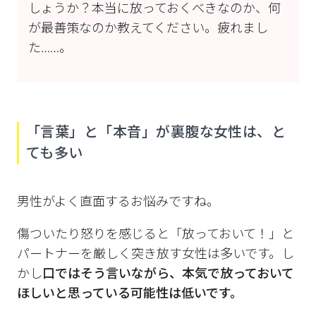
しょうか？本当に放っておくべきなのか、何
が最善策なのか教えてください。疲れまし
た……。
「言葉」と「本音」が裏腹な女性は、と
ても多い
男性がよく直面するお悩みですね。
傷ついたり怒りを感じると「放っておいて！」と
パートナーを厳しく突き放す女性は多いです。し
かし
口ではそう言いながら、本気で放っておいて
ほしいと思っている可能性は低いです。