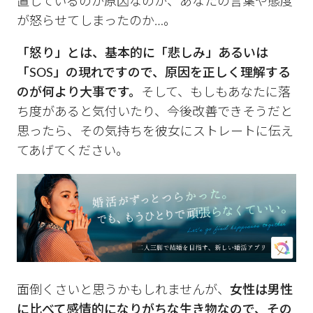
置しているのが原因なのか、あなたの言葉や態度
が怒らせてしまったのか…。
「怒り」とは、基本的に「悲しみ」あるいは
「SOS」の現れですので、原因を正しく理解する
のが何より大事です。
そして、もしもあなたに落
ち度があると気付いたり、今後改善できそうだと
思ったら、その気持ちを彼女にストレートに伝え
てあげてください。
面倒くさいと思うかもしれませんが、
女性は男性
に比べて感情的になりがちな生き物なので、その