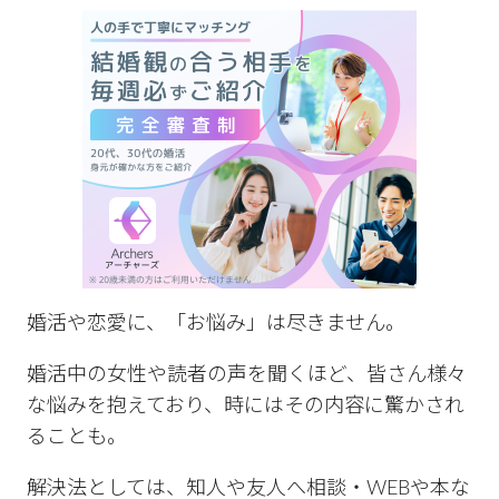
有
婚活や恋愛に、「お悩み」は尽きません。
婚活中の女性や読者の声を聞くほど、皆さん様々
な悩みを抱えており、時にはその内容に驚かされ
ることも。
解決法としては、知人や友人へ相談・WEBや本な