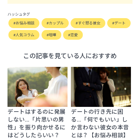
ハッシュタグ
お悩み相談
カップル
すぐ怒る彼女
デート
人気コラム
喧嘩
恋愛
この記事を見ている人におすすめ
デートはするのに発展
デートの行き先に困
しない…「片思いの男
る…「何でもいい」し
性」を振り向かせるに
か言わない彼女の本音
はどうしたらいい？
とは？【お悩み相談】