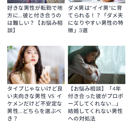
好きな男性が転勤で地
ダメ男は“イイ男”に育
方に…彼と付き合うの
てられる！？「ダメ夫
は難しい？【お悩み相
になりやすい男性の特
談】
徴」3選
タイプじゃないけど良
【お悩み相談】「4年
い夫向きな男性 VS イ
付き合った彼がプロポ
ケメンだけど不安定な
ーズしてくれない…」
男性…どちらを選ぶべ
結婚してくれない男性
き？
への対処法