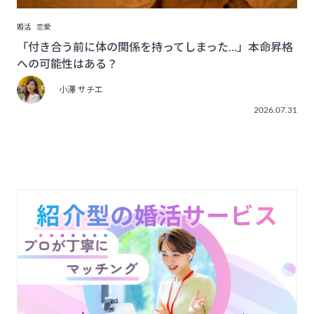
婚活
恋愛
「付き合う前に体の関係を持ってしまった…」本命昇格
への可能性はある？
小澤 サチエ
2026.07.31