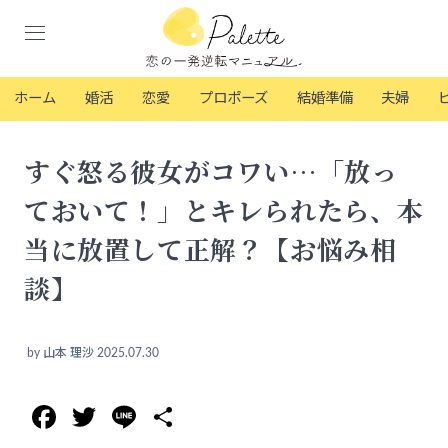
ホーム
婚活
恋愛
プロポーズ
結婚準備
夫婦
すぐ怒る彼女がコワい…「放っ
ておいて！」とキレられたら、本
当に放置して正解？【お悩み相
談】
by
山本 理沙
2025.07.30
Facebook
Twitter
Line
共