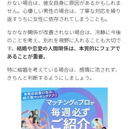
かない場合は、彼女自身に原因があるかもしれま
せん。心優しい男性の場合は、丁寧な対応を繰り
返すうちに女性に依存されてしまうことも。
なかなか関係が改善されない場合は、冷静に今後
のことを考え、別れを視野に入れることも大切で
す。
結婚や恋愛の人間関係は、本質的にフェアで
あることが重要。
特に結婚を考えている場合は、感情に流されず、
きちんと判断するようにしましょう。