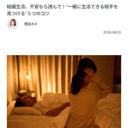
結婚生活、不安なら読んで！“一緒に生活できる相手を
見つける”５つのコツ
豊田あお
2026.08.01