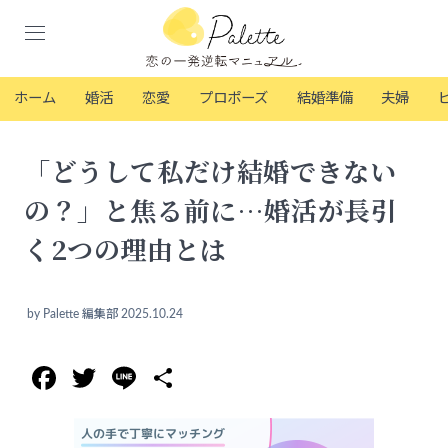
ホーム
婚活
恋愛
プロポーズ
結婚準備
夫婦
「どうして私だけ結婚できない
の？」と焦る前に…婚活が長引
く2つの理由とは
by
Palette 編集部
2025.10.24
Facebook
Twitter
Line
共
有