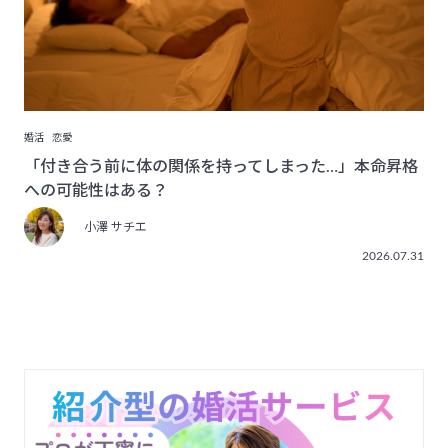
婚活
恋愛
「付き合う前に体の関係を持ってしまった…」本命昇格
への可能性はある？
小澤 サチエ
2026.07.31