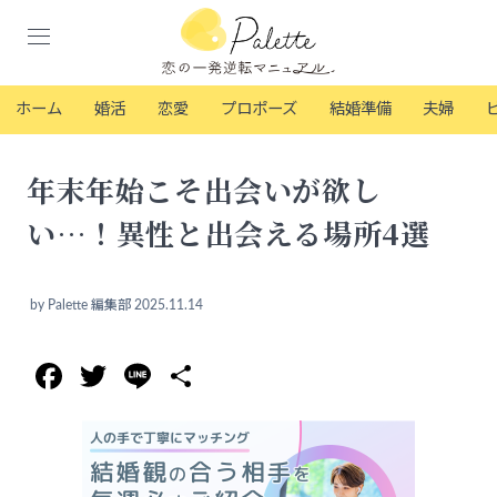
ホーム
婚活
恋愛
プロポーズ
結婚準備
夫婦
年末年始こそ出会いが欲し
い…！異性と出会える場所4選
by
Palette 編集部
2025.11.14
Facebook
Twitter
Line
共
有