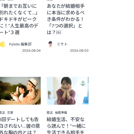
「朝までお互いに
あなたが結婚相手
別れたくなくて…」
に本当に求めるべ
ドキドキがピーク
き条件がわかる！
に！“人生最高のデ
「7つの選択」と
ート”３選
は？￼
Palette 編集部
ミサト
2026.08.04
2026.08.03
婚活
恋愛
婚活
結婚準備
3回デートしても告
結婚生活、不安な
白されない…彼の意
ら読んで！“一緒に
外な胸の内とは？
生活できる相手を