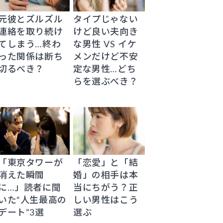
元彼とズルズル
タイプじゃない
連絡を取り続け
けど良い夫向き
てしまう…終わ
な男性 VS イケ
った関係は断ち
メンだけど不安
切るべき？
定な男性…どち
らを選ぶべき？
「東京タワーが
「恋愛」と「結
消えた瞬間
婚」の相手は本
に…」読者に聞
当にちがう？正
いた“人生最高の
しい男性はこう
デート”3選
選ぶ