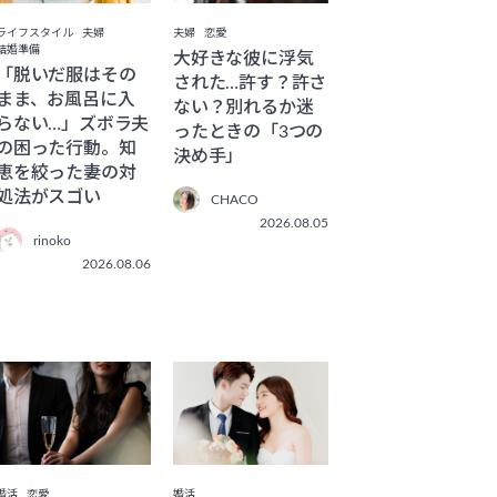
ライフスタイル
夫婦
夫婦
恋愛
結婚準備
大好きな彼に浮気
「脱いだ服はその
された…許す？許さ
まま、お風呂に入
ない？別れるか迷
らない…」ズボラ夫
ったときの「3つの
の困った行動。知
決め手」
恵を絞った妻の対
処法がスゴい
CHACO
2026.08.05
rinoko
2026.08.06
婚活
恋愛
婚活