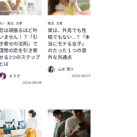
占い
婚活
恋愛
婚活
恋愛
恋は頑張るほど叶
実は、外見でも性
いません！？「引
格でもない…？「本
き寄せの法則」で
当にモテる女子」
理想の恋を引き寄
のたった１つの意
せる3つのステップ
外な共通点
とは
山本 理沙
2026.08.07
おすぎ
2026.08.08