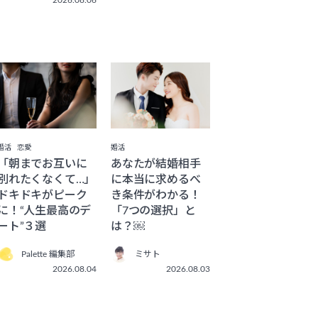
婚活
恋愛
婚活
「朝までお互いに
あなたが結婚相手
別れたくなくて…」
に本当に求めるべ
ドキドキがピーク
き条件がわかる！
に！“人生最高のデ
「7つの選択」と
ート”３選
は？￼
Palette 編集部
ミサト
2026.08.04
2026.08.03