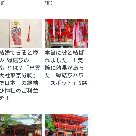
選
選】
結婚できると噂
本当に彼と結ば
の“縁結びの
れました…！実
糸”とは？『出雲
際に効果があっ
大社東京分祠』
た「縁結びパワ
で日本一の縁結
ースポット」5選
び神社のご利益
を！