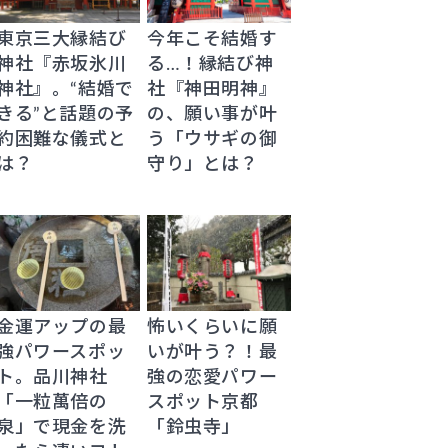
東京三大縁結び
今年こそ結婚す
神社『赤坂氷川
る…！縁結び神
神社』。“結婚で
社『神田明神』
きる”と話題の予
の、願い事が叶
約困難な儀式と
う「ウサギの御
は？
守り」とは？
金運アップの最
怖いくらいに願
強パワースポッ
いが叶う？！最
ト。品川神社
強の恋愛パワー
「一粒萬倍の
スポット京都
泉」で現金を洗
「鈴虫寺」