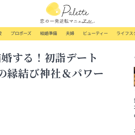
愛
プロポーズ
結婚準備
夫婦
ビューティー
ライフス
結婚する！初詣デート
の縁結び神社＆パワー