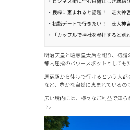
ビジネス街に佇む由緒正しき縁結
良縁に恵まれると話題！ 芝大神
初詣デートで行きたい！ 芝大神
「カップルで神社を参拝すると別
明治天皇と昭憲皇太后を祀り、初詣
都内屈指のパワースポットとしても
原宿駅から徒歩で行けるという大都
など、豊かな自然に恵まれているの
広い境内には、様々なご利益で知ら
す。