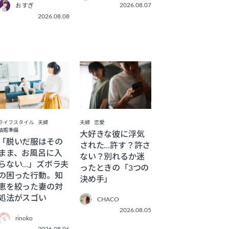
2026.08.07
おすぎ
2026.08.08
ライフスタイル
夫婦
夫婦
恋愛
結婚準備
大好きな彼に浮気
「脱いだ服はその
された…許す？許さ
まま、お風呂に入
ない？別れるか迷
らない…」ズボラ夫
ったときの「3つの
の困った行動。知
決め手」
恵を絞った妻の対
処法がスゴい
CHACO
2026.08.05
rinoko
2026.08.06