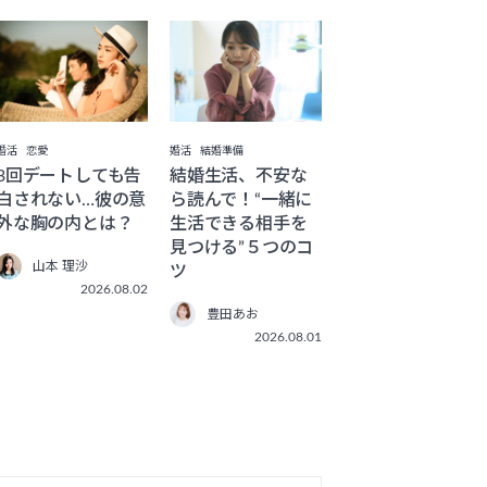
婚活
恋愛
婚活
結婚準備
3回デートしても告
結婚生活、不安な
白されない…彼の意
ら読んで！“一緒に
外な胸の内とは？
生活できる相手を
見つける”５つのコ
山本 理沙
ツ
2026.08.02
豊田あお
2026.08.01