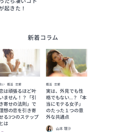
ったら凄いコト
が起きた！
新着コラム
占い
婚活
恋愛
婚活
恋愛
恋は頑張るほど叶
実は、外見でも性
いません！？「引
格でもない…？「本
き寄せの法則」で
当にモテる女子」
理想の恋を引き寄
のたった１つの意
せる3つのステップ
外な共通点
とは
山本 理沙