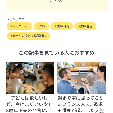
している。
ハッシュタグ
人気コラム
夫婦
夫婦円満
夫婦生活
妻たちの欲求不満解消法
この記事を見ている人におすすめ
「子どもは欲しいけ
朝まで家に帰ってこな
ど、今はまだいいや」
いフランス人夫…欲求
8歳年下夫の発言に、
不満妻が起こした大胆