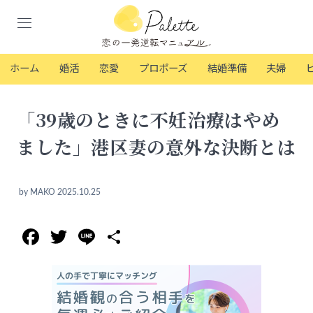
ホーム
婚活
恋愛
プロポーズ
結婚準備
夫婦
「39歳のときに不妊治療はやめ
ました」港区妻の意外な決断とは
by
MAKO
2025.10.25
Facebook
Twitter
Line
共
有