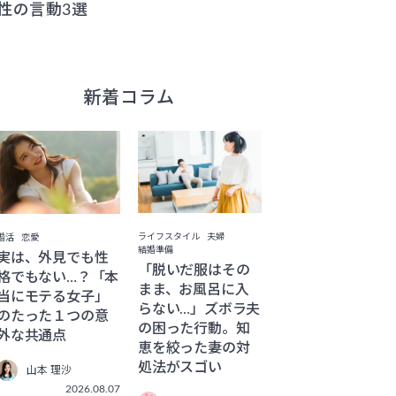
性の言動3選
新着コラム
ライフスタイル
夫婦
婚活
恋愛
結婚準備
実は、外見でも性
「脱いだ服はその
格でもない…？「本
まま、お風呂に入
当にモテる女子」
らない…」ズボラ夫
のたった１つの意
の困った行動。知
外な共通点
恵を絞った妻の対
処法がスゴい
山本 理沙
2026.08.07