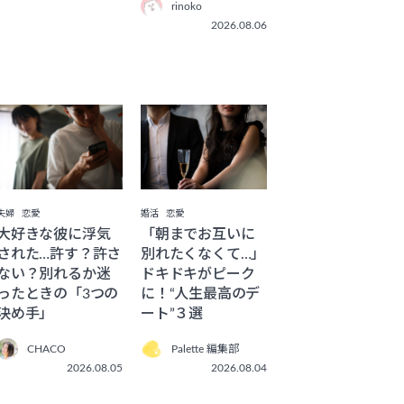
rinoko
2026.08.06
夫婦
恋愛
婚活
恋愛
大好きな彼に浮気
「朝までお互いに
された…許す？許さ
別れたくなくて…」
ない？別れるか迷
ドキドキがピーク
ったときの「3つの
に！“人生最高のデ
決め手」
ート”３選
CHACO
Palette 編集部
2026.08.05
2026.08.04