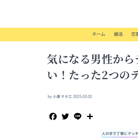
ホーム
婚活
恋
気になる男性から
い！たった2つの
by
小澤 サチエ
2025.03.02
Facebook
Twitter
Line
共
有