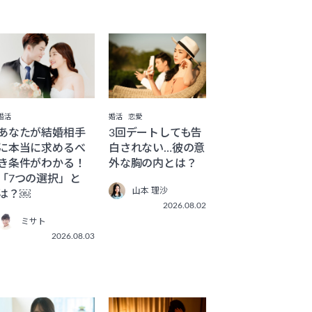
婚活
婚活
恋愛
あなたが結婚相手
3回デートしても告
に本当に求めるべ
白されない…彼の意
き条件がわかる！
外な胸の内とは？
「7つの選択」と
山本 理沙
は？￼
2026.08.02
ミサト
2026.08.03