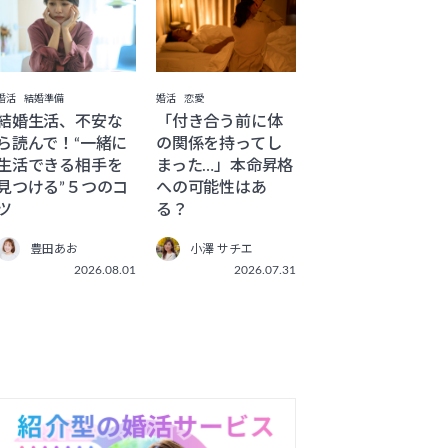
婚活
恋愛
婚活
結婚準備
「付き合う前に体
結婚生活、不安な
の関係を持ってし
ら読んで！“一緒に
まった…」本命昇格
生活できる相手を
への可能性はあ
見つける”５つのコ
る？
ツ
小澤 サチエ
豊田あお
2026.07.31
2026.08.01