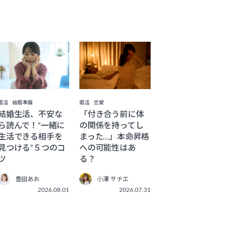
婚活
恋愛
婚活
結婚準備
「付き合う前に体
結婚生活、不安な
の関係を持ってし
ら読んで！“一緒に
まった…」本命昇格
生活できる相手を
への可能性はあ
見つける”５つのコ
る？
ツ
小澤 サチエ
豊田あお
2026.07.31
2026.08.01