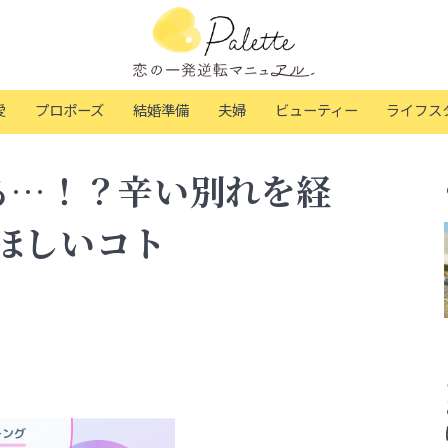
愛
プロポーズ
結婚準備
夫婦
ビューティー
ライフス
る…！？辛い別れを経
ほしいコト