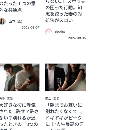
らない…」ズボラ夫
のたった１つの意
の困った行動。知
外な共通点
恵を絞った妻の対
処法がスゴい
山本 理沙
2026.08.07
rinoko
2026.08.06
夫婦
恋愛
婚活
恋愛
大好きな彼に浮気
「朝までお互いに
された…許す？許さ
別れたくなくて…」
ない？別れるか迷
ドキドキがピーク
ったときの「3つの
に！“人生最高のデ