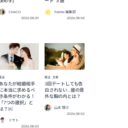
決め手」
ート”３選
CHACO
Palette 編集部
2026.08.05
2026.08.04
婚活
婚活
恋愛
あなたが結婚相手
3回デートしても告
に本当に求めるべ
白されない…彼の意
き条件がわかる！
外な胸の内とは？
「7つの選択」と
山本 理沙
は？￼
2026.08.02
ミサト
2026.08.03