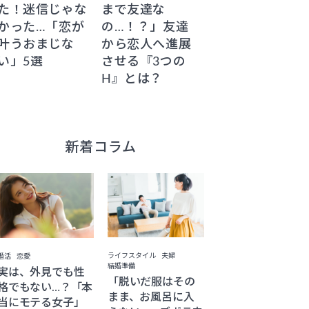
た！迷信じゃな
まで友達な
かった…「恋が
の…！？」友達
叶うおまじな
から恋人へ進展
い」5選
させる『3つの
H』とは？
新着コラム
ライフスタイル
夫婦
婚活
恋愛
結婚準備
実は、外見でも性
「脱いだ服はその
格でもない…？「本
まま、お風呂に入
当にモテる女子」