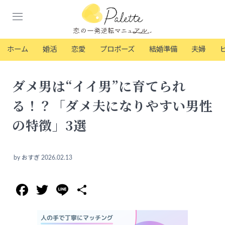
ホーム
婚活
恋愛
プロポーズ
結婚準備
夫婦
ダメ男は“イイ男”に育てられ
る！？「ダメ夫になりやすい男性
の特徴」3選
by
おすぎ
2026.02.13
Facebook
Twitter
Line
共
有