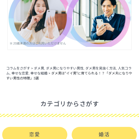
コラムをさがす
>
ダメ男
,
ダメ男になりやすい男性
,
ダメ男を見抜く方法
,
人気コラ
ム
,
幸せな恋愛
,
幸せな結婚
>
ダメ男は“イイ男”に育てられる！？「ダメ夫になりや
すい男性の特徴」3選
カテゴリからさがす
恋愛
婚活