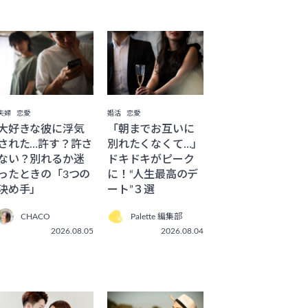
夫婦
恋愛
婚活
恋愛
大好きな彼に浮気
「朝までお互いに
された…許す？許さ
別れたくなくて…」
ない？別れるか迷
ドキドキがピーク
ったときの「3つの
に！“人生最高のデ
決め手」
ート”３選
CHACO
Palette 編集部
2026.08.05
2026.08.04