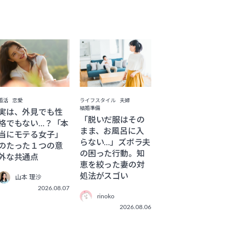
ライフスタイル
夫婦
婚活
恋愛
結婚準備
実は、外見でも性
「脱いだ服はその
格でもない…？「本
まま、お風呂に入
当にモテる女子」
らない…」ズボラ夫
のたった１つの意
の困った行動。知
外な共通点
恵を絞った妻の対
処法がスゴい
山本 理沙
2026.08.07
rinoko
2026.08.06