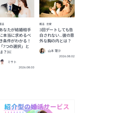
婚活
婚活
恋愛
あなたが結婚相手
3回デートしても告
に本当に求めるべ
白されない…彼の意
き条件がわかる！
外な胸の内とは？
「7つの選択」と
山本 理沙
は？￼
2026.08.02
ミサト
2026.08.03