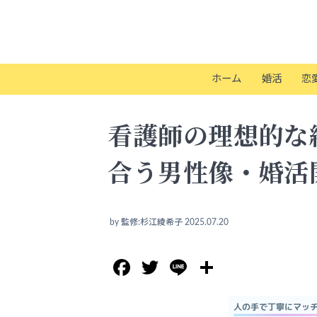
ホーム
婚活
恋
看護師の理想的な
合う男性像・婚活
by
監修:杉江綾希子
2025.07.20
Facebook
Twitter
Line
共
有