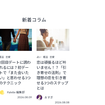
新着コラム
婚活
恋愛
占い
婚活
恋愛
2回目デートに誘わ
恋は頑張るほど叶
れるには？初デー
いません！？「引
トで「また会いた
き寄せの法則」で
い」と思わせる3つ
理想の恋を引き寄
のテクニック
せる3つのステップ
とは
Palette 編集部
2026.08.09
おすぎ
2026.08.08