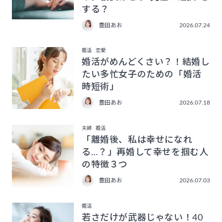
する？
豊田あお
2026.07.24
婚活
恋愛
婚活がめんどくさい？！結婚し
たい多忙女子のための「婚活
時短術」
豊田あお
2026.07.18
夫婦
婚活
「離婚後、私は幸せになれ
る…？」再婚して幸せを掴む人
の特徴３つ
豊田あお
2026.07.03
婚活
若さだけが武器じゃない！40