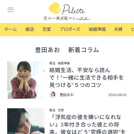
ホーム
婚活
恋愛
プロポーズ
結婚準備
夫婦
豊田あお 新着コラム
婚活
結婚準備
結婚生活、不安なら読ん
で！“一緒に生活できる相手を
見つける”５つのコツ
豊田あお
2026.08.01
婚活
恋愛
「浮気症の彼を嫌いになれな
い」3年付き合った彼との将
来。彼女はどう“究極の選択”を