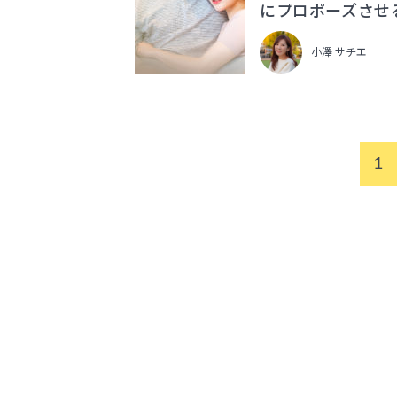
にプロポーズさせ
小澤 サチエ
1