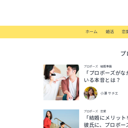
ホーム
婚活
恋
プ
プロポーズ
結婚準備
「プロポーズがな
いる本音とは？
小澤 サチエ
プロポーズ
恋愛
「結婚にメリット
彼氏に、プロポー