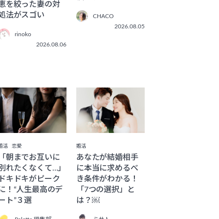
恵を絞った妻の対
処法がスゴい
CHACO
2026.08.05
rinoko
2026.08.06
婚活
恋愛
婚活
「朝までお互いに
あなたが結婚相手
別れたくなくて…」
に本当に求めるべ
ドキドキがピーク
き条件がわかる！
に！“人生最高のデ
「7つの選択」と
ート”３選
は？￼