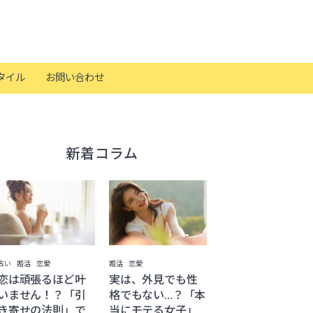
タイル
お問い合わせ
新着コラム
占い
婚活
恋愛
婚活
恋愛
恋は頑張るほど叶
実は、外見でも性
いません！？「引
格でもない…？「本
き寄せの法則」で
当にモテる女子」