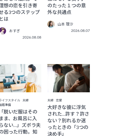
理想の恋を引き寄
のたった１つの意
せる3つのステップ
外な共通点
とは
山本 理沙
2026.08.07
おすぎ
2026.08.08
ライフスタイル
夫婦
夫婦
恋愛
結婚準備
大好きな彼に浮気
「脱いだ服はその
された…許す？許さ
まま、お風呂に入
ない？別れるか迷
らない…」ズボラ夫
ったときの「3つの
の困った行動。知
決め手」