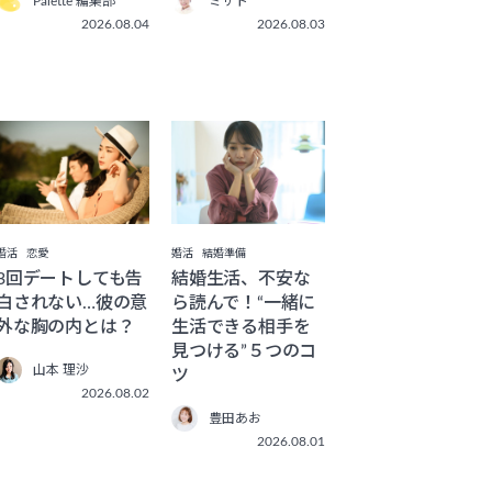
Palette 編集部
ミサト
2026.08.04
2026.08.03
婚活
恋愛
婚活
結婚準備
3回デートしても告
結婚生活、不安な
白されない…彼の意
ら読んで！“一緒に
外な胸の内とは？
生活できる相手を
見つける”５つのコ
山本 理沙
ツ
2026.08.02
豊田あお
2026.08.01