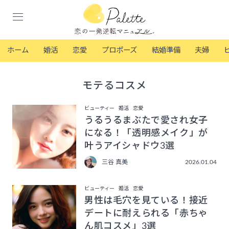
ホーム
婚活
恋愛
プロポーズ
結婚準備
夫婦
モテるコスメ
ビューティー
婚活
恋愛
うるうるまぶたで愛され女子
になる！「透明感メイク」が
叶うアイシャドウ3選
三谷 真美
2026.01.04
ビューティー
婚活
恋愛
男性は毛穴を見ている！接近
デートに耐えられる「赤ちゃ
ん肌コスメ」3選