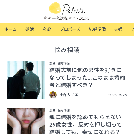
ホーム
婚活
恋愛
プロポーズ
結婚準備
夫婦
悩み相談
恋愛
結婚準備
結婚式前に他の男性を好きに
なってしまった…このまま婚約
者と結婚すべき？
小澤 サチエ
2026.06.25
恋愛
結婚準備
親に結婚を認めてもらえない
29歳女性。反対を押し切って
結婚しても、幸せになれる？