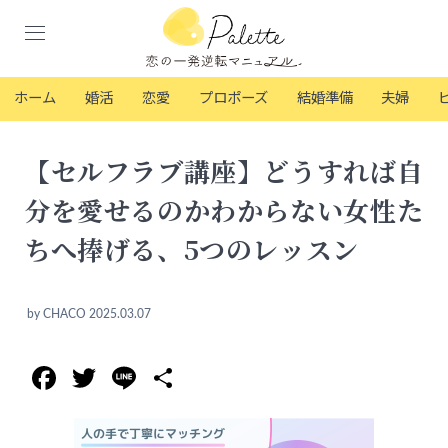
ホーム
婚活
恋愛
プロポーズ
結婚準備
夫婦
【セルフラブ講座】どうすれば自
分を愛せるのかわからない女性た
ちへ捧げる、5つのレッスン
by
CHACO
2025.03.07
Facebook
Twitter
Line
共
有