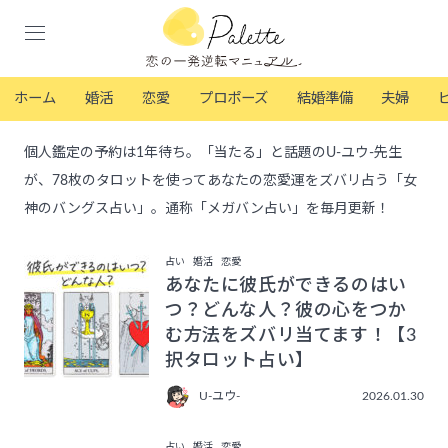
ホーム
婚活
恋愛
プロポーズ
結婚準備
夫婦
個人鑑定の予約は1年待ち。「当たる」と話題のU-ユウ-先生
が、78枚のタロットを使ってあなたの恋愛運をズバリ占う「女
神のバングス占い」。通称「メガバン占い」を毎月更新！
占い
婚活
恋愛
あなたに彼氏ができるのはい
つ？どんな人？彼の心をつか
む方法をズバリ当てます！【3
択タロット占い】
U-ユウ-
2026.01.30
占い
婚活
恋愛