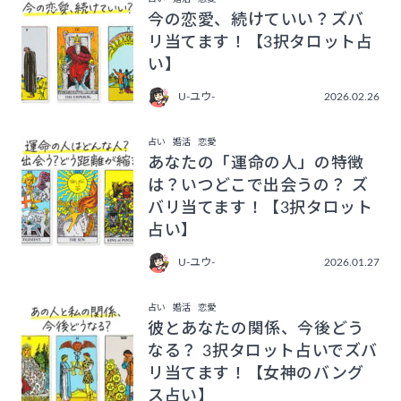
今の恋愛、続けていい？ズバ
リ当てます！【3択タロット占
い】
U-ユウ-
2026.02.26
占い
婚活
恋愛
あなたの「運命の人」の特徴
は？いつどこで出会うの？ ズ
バリ当てます！【3択タロット
占い】
U-ユウ-
2026.01.27
占い
婚活
恋愛
彼とあなたの関係、今後どう
なる？ 3択タロット占いでズバ
リ当てます！【女神のバング
ス占い】